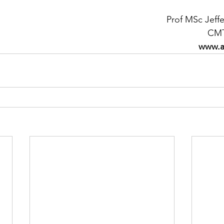
Prof MSc Jeff
CMT
www.a