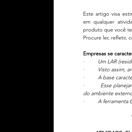
Este artigo visa es
em qualquer ativid
produto que você ten
Procure ler, refletir,
Empresas se caracter
·         
Um LAR (resid
·         
Visto assim,
·         
A base caract
·         
Esse planeja
do ambiente externo
·         
A ferramenta b