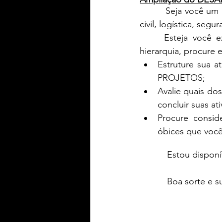
         Seja você um profissional das áreas de saúde, jurídica, aeronauta, ensino, construção 
civil, logística, seg
     Esteja você exercendo qualquer atividade e em qualquer nível de função ou de 
hierarquia, procure 
Estruture sua 
PROJETOS;
Avalie quais do
concluir suas at
Procure conside
óbices que você
           Estou
           Boa 