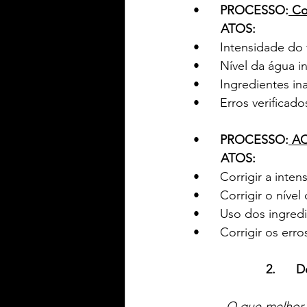
•      
PROCESSO:
 Co
ATOS:
•      Intensidade d
•      Nível da água
•      Ingredientes i
•      Erros verifica
•      
PROCESSO:
 AC
ATOS:
•      Corrigir a int
•      Corrigir o nív
•      Uso dos ingre
•      Corrigir os er
2.     
         O que melhor caracteriza a gestão estratégica é a análise e a avaliação dos elementos 