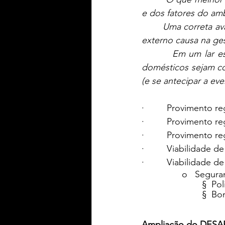
e dos fatores do am
        Uma correta avaliação permite ao gestor a antecipação aos problemas que o ambiente 
externo causa na ge
         Em um
domésticos sejam co
(e se antecipar a ev
·         Provimento
·         Provimento
·         Proviment
·         Viabilida
·         Viabilidade
o   Segura
§  Pol
§  Bo
Ampliação do DESA