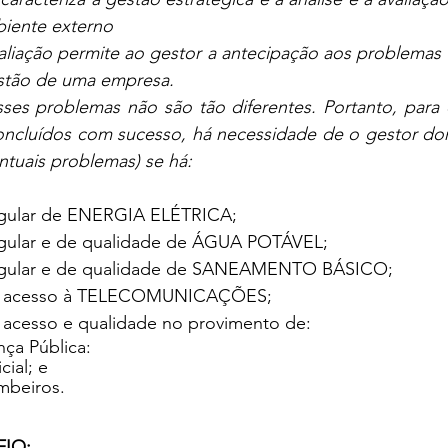
biente externo
stão de uma empresa.
 lar esses problemas não são tão diferentes. 
Portanto, para 
ncluídos com sucesso, há necessidade de o gestor domés
entuais problemas) se há:
 regular de ENERGIA ELÉTRICA;
 regular e de qualidade de ÁGUA POTÁVEL;
o regular e de qualidade de SANEAMENTO BÁSICO;
de de acesso à TELECOMUNICAÇÕES;
 de acesso e qualidade no provimento de:
nça Pública:
icial; e
mbeiros.
FIO: