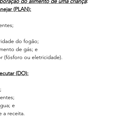
boração do alimento de uma criança
:
anejar (PLAN):
ientes;
egridade do fogão;
rimento de gás; e
tor (fósforo ou eletricidade).
ecutar (DO):
;
ientes;
água; e
e a receita.