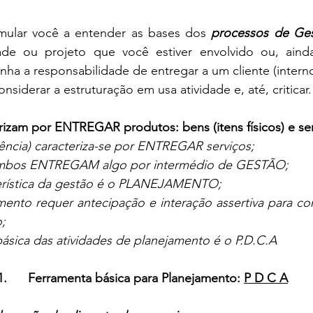
timular você a entender as bases dos 
processos de Ges
ade ou projeto que você estiver envolvido ou, aind
ha a responsabilidade de entregar a um cliente (intern
 considerar a estruturação em usa atividade e, até, criticar.
izam por ENTREGAR produtos: bens (itens físicos) e ser
ência) caracteriza-se por ENTREGAR serviços;
 ambos ENTREGAM algo por intermédio de GESTÃO;
erística da gestão é o PLANEJAMENTO;
mento requer antecipação e interação assertiva para co
;
ásica das atividades de planejamento é o P.D.C.A 
1.      Ferramenta básica para Planejamento: 
P D C A