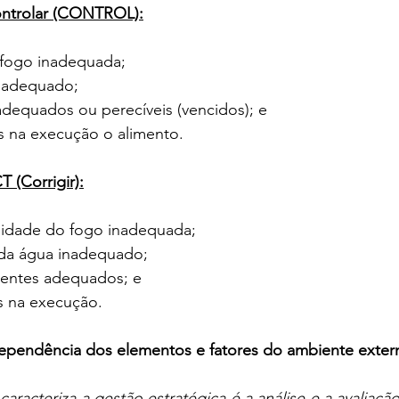
ntrolar (CONTROL):
o fogo inadequada;
 inadequado;
nadequados ou perecíveis (vencidos); e
dos na execução o alimento.
T (Corrigir):
ensidade do fogo inadequada;
el da água inadequado;
dientes adequados; e
ros na execução.
 Dependência dos elementos e fatores do ambiente exter