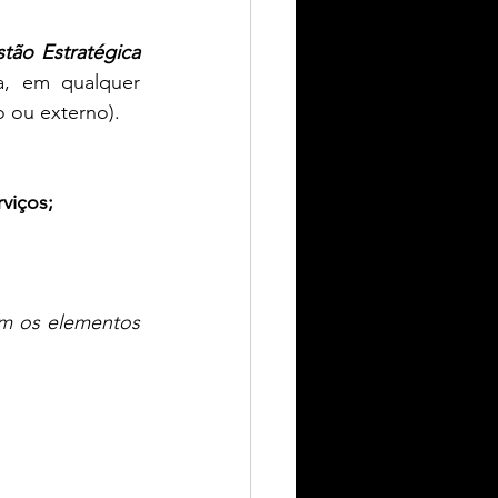
tão Estratégica
a, em qualquer 
o ou externo).
 
viços;
m os elementos 