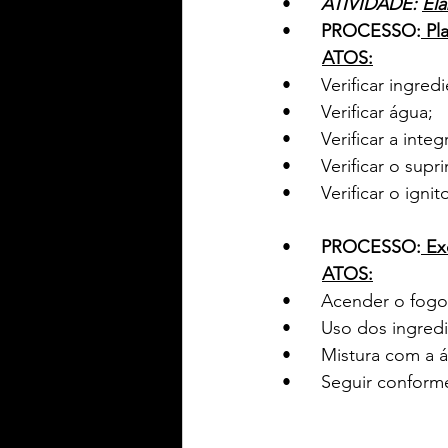
•      
ATIVIDADE: 
Ela
•      
PROCESSO:
 Pl
ATOS:
•      Verificar ingred
•      Verificar água;
•      Verificar a int
•      Verificar o sup
•      Verificar o igni
•      
PROCESSO:
 Ex
ATOS:
•      Acender o fogo
•      Uso dos ingred
•      Mistura com a 
•      Seguir conform