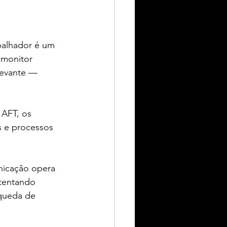
balhador é um 
 monitor 
levante — 
AFT, os 
s e processos 
nicação opera 
tentando 
 queda de 