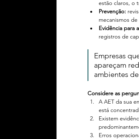
estão claros, o
Prevenção:
 revi
mecanismos de 
Evidência para a
registros de cap
Empresas que
apareçam redu
ambientes de 
Considere as pergun
A AET da sua em
está concentrad
Existem evidênc
predominantemen
Erros operacion