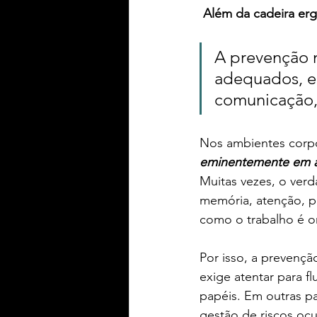
Além da cadeira ergo
A prevenção 
adequados, ela
comunicação, 
Nos ambientes corpo
eminentemente em a
Muitas vezes, o verd
memória, atenção, p
como o trabalho é or
Por isso, a preven
exige atentar para f
papéis. Em outras pa
gestão de riscos ocu