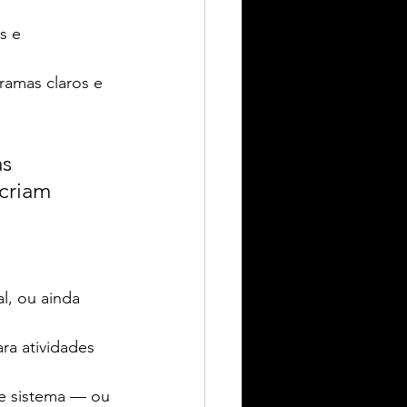
s e 
ramas claros e 
s 
criam 
l, ou ainda 
ra atividades 
 e sistema — ou 