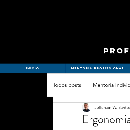
Prof
Início
Mentoria Profissional
Todos posts
Mentoria Indivi
Jefferson W. Santos
Leituras
Games
Ergonomia 