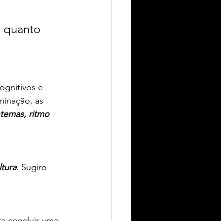
s quanto 
ognitivos e 
minação, as 
stemas, ritmo 
ltura
. Sugiro 
ra concluir uma 