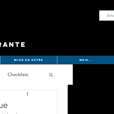
Env
rante
Blog Ad Astra
Mais...
Checklists
que