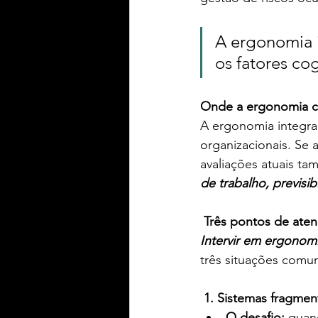
A ergonomia i
os fatores cog
Onde a ergonomia co
A ergonomia integrad
organizacionais. Se a
avaliações atuais t
de trabalho, previsi
 Três pontos de ate
Intervir em ergonomi
três situações comu
1. Sistemas fragme
O desafio:
 quan