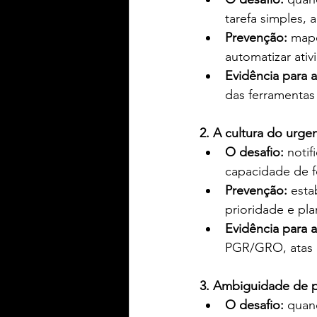
tarefa simples,
Prevenção:
 mape
automatizar ativ
Evidência para a
das ferramentas
2. A cultura do urge
O desafio:
 noti
capacidade de 
Prevenção:
 esta
prioridade e pl
Evidência para a
PGR/GRO, atas d
3. Ambiguidade de p
O desafio:
 quan