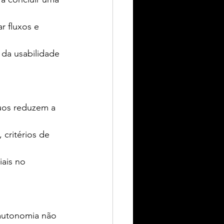
r fluxos e 
, da usabilidade 
guos reduzem a 
critérios de 
iais no 
 autonomia não 