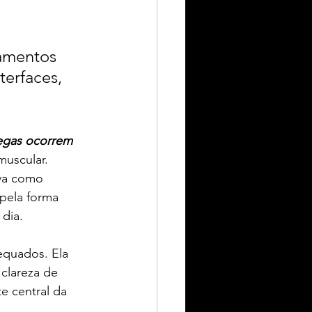
amentos 
terfaces, 
egas ocorrem 
uscular. 
va como 
pela forma 
dia.
quados. Ela 
 clareza de 
e central da 