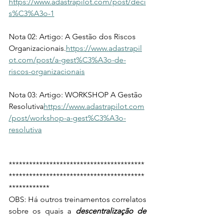
https://www.adastrapilot.com/post/deci
s%C3%A3o-1
Nota 02: Artigo: A Gestão dos Riscos 
Organizacionais.
https://www.adastrapil
ot.com/post/a-gest%C3%A3o-de-
riscos-organizacionais
Nota 03: Artigo: WORKSHOP A Gestão 
Resolutiva
https://www.adastrapilot.com
/post/workshop-a-gest%C3%A3o-
resolutiva
****************************************
****************************************
************
OBS: Há outros treinamentos correlatos 
sobre os quais a 
descentralização de 