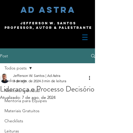
ad astra
Jefferson W. Santos
Professor, autor & palestrante
Post
Todos posts
Jefferson W. Santos | Ad Astra
Todos posts
3 de ago. de 2024
3 min de leitura
Liderança e Processo Decisório
Mentoria Individual
Atualizado:
7 de ago. de 2024
Mentoria para Equipes
Materiais Gratuitos
Checklists
Leituras