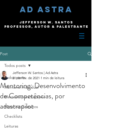
ad astra
Jefferson W. Santos
Professor, autor & palestrante
Post
Todos posts
Jefferson W. Santos | Ad Astra
Todos posts
21 de fev. de 2021
1 min de leitura
Mentoring: Desenvolvimento
Mentoria Individual
de Competências, por
Mentoria para Equipes
adastrapilot
Materiais Gratuitos
Checklists
Leituras